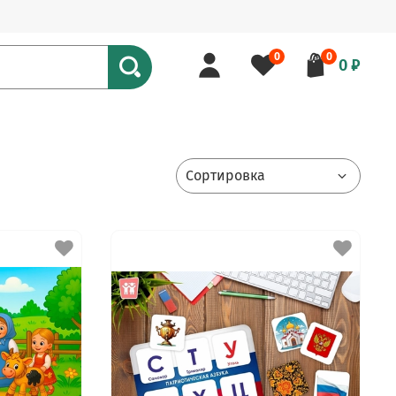
0
0
0 ₽