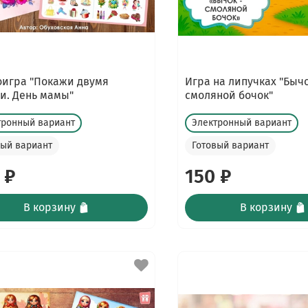
игра "Покажи двумя
Игра на липучках "Бычо
и. День мамы"
смоляной бочок"
тронный вариант
Электронный вариант
вый вариант
Готовый вариант
 ₽
150 ₽
В корзину
В корзину