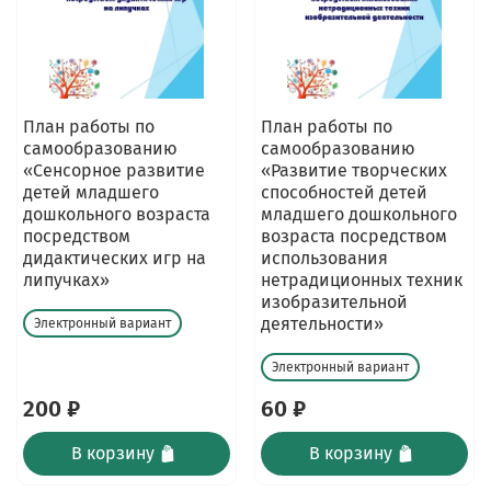
План работы по
План работы по
самообразованию
самообразованию
«Сенсорное развитие
«Развитие творческих
детей младшего
способностей детей
дошкольного возраста
младшего дошкольного
посредством
возраста посредством
дидактических игр на
использования
липучках»
нетрадиционных техник
изобразительной
деятельности»
Электронный вариант
Электронный вариант
200 ₽
60 ₽
В корзину
В корзину