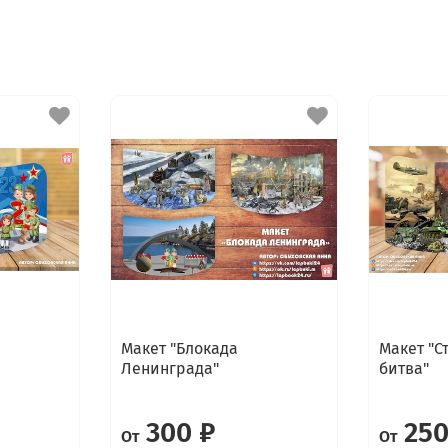
и
Макет "Блокада
Макет "С
Ленинграда"
битва"
300 ₽
250
От
От