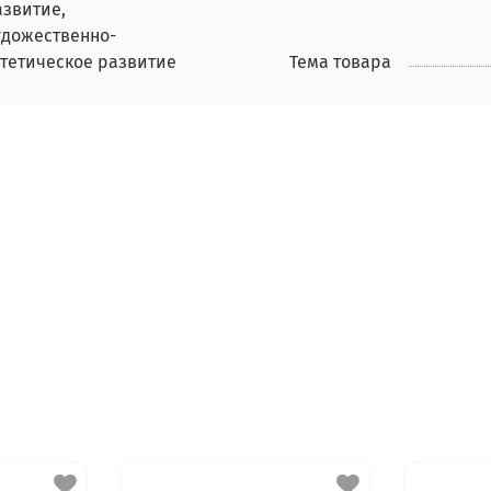
азвитие,
удожественно-
стетическое развитие
Тема товара