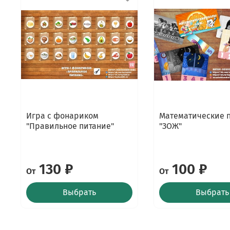
Игра с фонариком
Математические 
"Правильное питание"
"ЗОЖ"
130 ₽
100 ₽
От
От
Выбрать
Выбрать