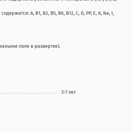
тся: А, В1, В2, В5, В6, В12, С, D, PP, Е, К, Na, I,
альное поле в развертке).
3-7 лет