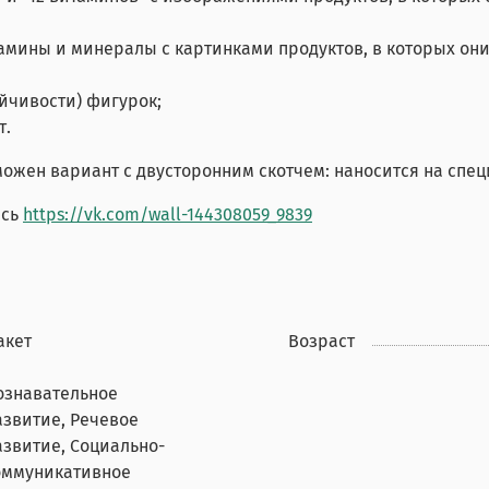
ны и минералы с картинками продуктов, в которых они содержа
йчивости) фигурок;
т.
ожен вариант с двусторонним скотчем: наносится на специ
есь
https://vk.com/wall-144308059_9839
акет
Возраст
ознавательное
азвитие, Речевое
азвитие, Социально-
оммуникативное