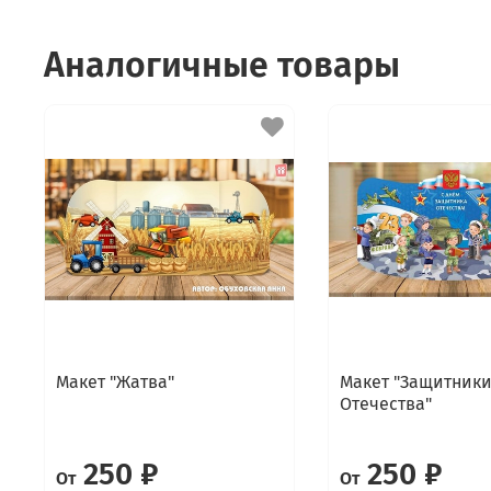
Аналогичные товары
Макет "Жатва"
Макет "Защитник
Отечества"
250 ₽
250 ₽
От
От