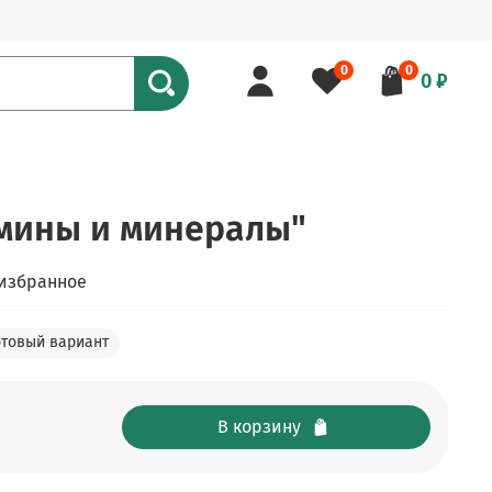
0
0
0 ₽
мины и минералы"
 избранное
отовый вариант
В корзину