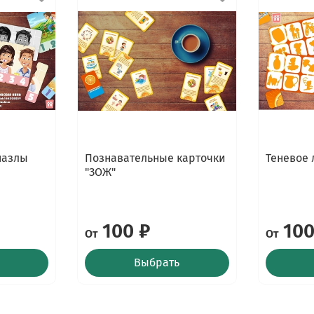
пазлы
Познавательные карточки
Теневое 
"ЗОЖ"
100 ₽
100
От
От
Выбрать