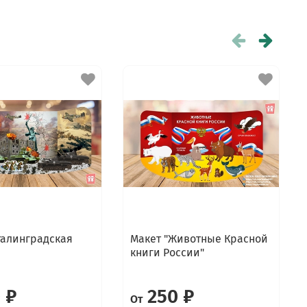
талинградская
Макет "Животные Красной
книги России"
 ₽
250 ₽
От