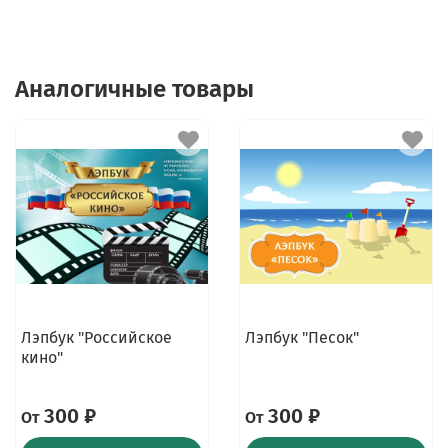
Аналогичные товары
Лэпбук "Российское
Лэпбук "Песок"
кино"
300 ₽
300 ₽
От
От