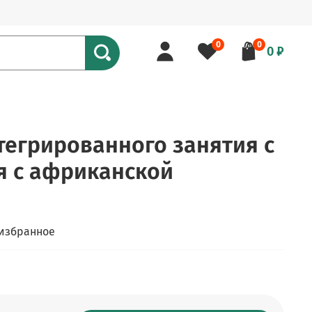
0
0
0 ₽
тегрированного занятия с
я с африканской
 избранное