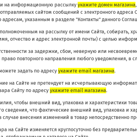
ски на информационную рассылку
укажите домен магазина
те отправляемых сайтом сообщений с электронного адреса 
адресам, указанным в разделе "Контакты" данного Согла
полномоченным на рассылку от имени Сайта, собирать, х
мя, отчество и адрес электронной почты) с целью информ
ветственности за задержки, сбои, неверную или несвоевре
й право повторного направления любого уведомления, в с
можете задать по адресу
укажите email магазина
.
ание на Сайте не претендует на исчерпывающую информат
вара Сайту по адресу
укажите email магазина
.
 усилия, чтобы внешний вид, упаковка и характеристики т
о сведения, что фактические внешний вид, упаковка и хар
 в случае внесения изменений в товар непосредственно п
ара на Сайте изменяется круглосуточно без предваритель
а, отображаемым в каталоге на Сайте.