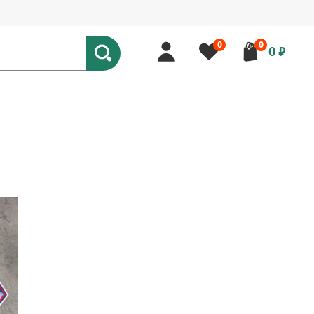
0
0
0 ₽